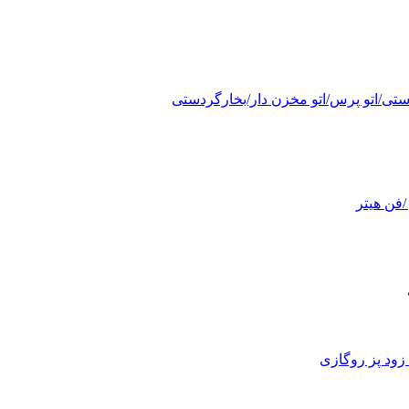
دستی/اتو پرس/اتو مخزن دار/بخارگردستی
/فن هیتر
 زود پز روگازی