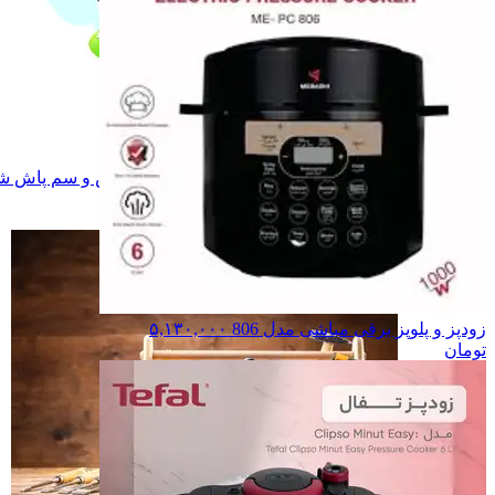
ورزش و سفر
ورزش و سفر
جعبه ابزار
جعبه ابزار
دریل شارژی
دریل شارژی
متر
متر
کارواش و سم پاش شارژی
کارواش و سم پاش ش
اینورتور
اینورتور
همه دسته بندی های ابزارالات
زودپز و پلوپز برقی مباشی مدل 806
۵,۱۳۰,۰۰۰
تومان