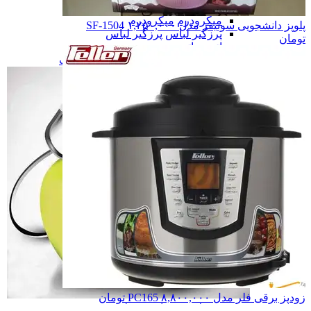
مسواک برقی
مسواک برقی
میکرودرم
میکرودرم
پلوپز دانشجویی سونیفر مدل SF-1504
۱,۲۵۰,۰۰۰
پرزگیر لباس
پرزگیر لباس
تومان
اتو مو
اتو مو
همه دسته بندی های زیبایی و سلامت
زودپز برقی فلر مدل PC165
۸,۸۰۰,۰۰۰
تومان
زیبایی و سلامت
زیبایی و سلامت