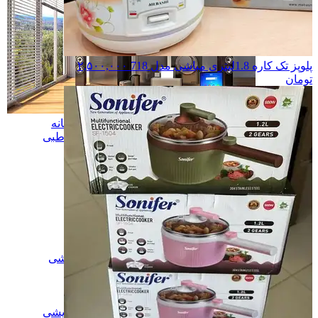
پلوپز تک کاره 1.8لیتری مباشی مدل 718
۲,۵۰۰,۰۰۰
تومان
لوازم خانه و آشپزخانه
لوازم خانه و آشپزخانه
ابزار سلامت و طبی
ابزار سلامت و طبی
ماساژور
ماساژور
بخور سرد
بخور سرد
اسپند دودکن
اسپند دودکن
کمربند لاغری
کمربند لاغری
بخور صورت
بخور صورت
تشک حرارتی
تشک حرارتی
مسواک برقی
مسواک برقی
فشارسنج
فشارسنج
لوازم برقی آرایشی
لوازم برقی آرایشی
سشوار
سشوار
سشوار چرخشی
سشوار چرخشی
ریش تراش
ریش تراش
مینی یخچال آرایشی
مینی یخچال آرایشی