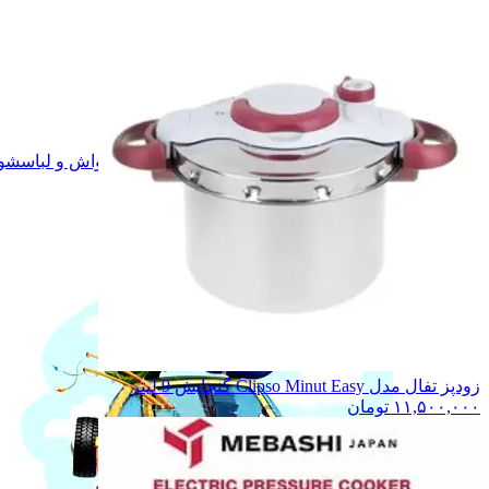
تجهیزات سفر
تجهیزات سفر
یخچال مسافرتی
یخچال مسافرتی
مینی پنکه
مینی پنکه
مینی کولر
مینی کولر
اجاق مسافرتی
اجاق مسافرتی
اتو مسافرتی
اتو مسافرتی
چراغ قوه
چراغ قوه
مینی واش و لباسشویی تاشو
مینی واش و لباسشو
تشک ماشین
تشک ماشین
ورزش
ورزش
ترازو وزن کشی
ترازو وزن کشی
همه دسته بندی های ورزش و سفر
زودپز تفال مدل Clipso Minut Easy گنجایش 9 لیتر
۱۱,۵۰۰,۰۰۰
تومان