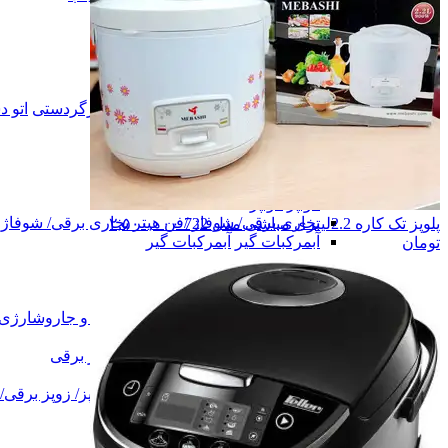
خوردکن برقی
خوردکن برقی
همزن
همزن
گوشتکوب
گوشتکوب
وافل ساز
وافل ساز
سالادساز
سالادساز
اتو دستی/اتو پرس/اتو مخزن دار/بخارگردستی
اتو 
چایساز
چایساز
یخساز
یخساز
کولر
کولر
حشره کش
حشره کش
هواپز
هواپز
بخاری برقی/ شوفاژ /فن هیتر
بخاری برقی/ شوفاژ 
پلوپز تک کاره 2.2لیتری مباشی مدل 722
۲,۵۰۰,۰۰۰
آبمرکبات گیر
آبمرکبات گیر
تومان
پنکه
پنکه
چرخ گوشت
چرخ گوشت
آسیاب
آسیاب
جاروبرقی و جاروشارژی
جاروبرقی و جاروشارژی
تلفن
تلفن
اجاق گاز / هیتر برقی
اجاق گاز / هیتر برقی
پفیلاساز
پفیلاساز
پلوپز/ زوپز برقی/ زود پز روگازی
پلوپز/ زوپز برقی/
سماور
سماور
تخم مرغ آبپز
تخم مرغ آبپز