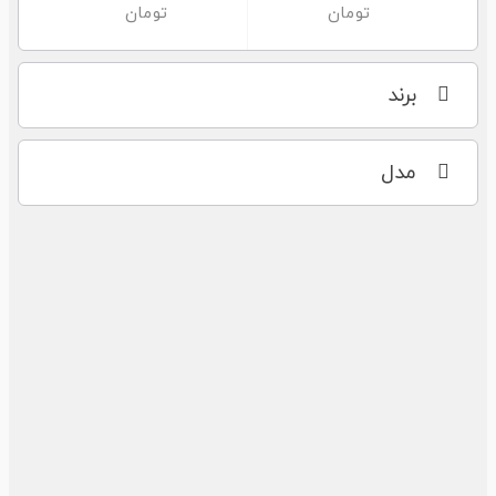
برند
مدل