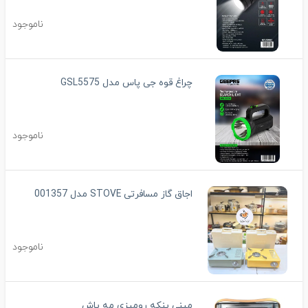
ناموجود
چراغ قوه جی پاس مدل GSL5575
ناموجود
اجاق گاز مسافرتی STOVE مدل 001357
ناموجود
مینی پنکه رومیزی مه پاش