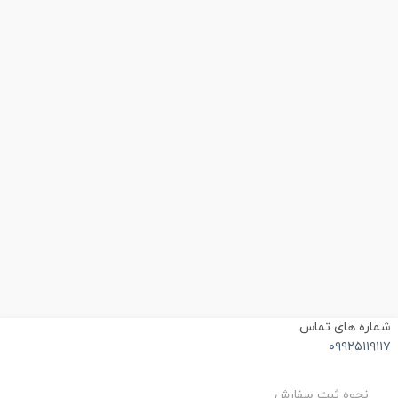
می‌روند، تبدیل کرده است
حداکثر دما: 210 درجه صفحه LED: دارد ابزار فرم دهنده مو: دارد تنظیم
دما: دارد جنس صفحه: آلومینیوم نوع صفحه: عرض باریک
ماره های تماس
۰۹۹۲۵۱۱۹۱۱
نحوه ثبت سفارش