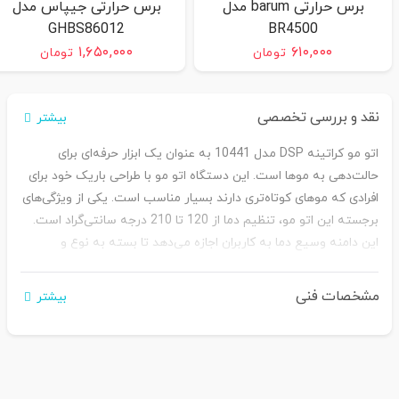
برس حرارتی barum مدل
برس حرارتی جیپاس مدل
GHBS86012
BR4500
۱,۶۵۰,۰۰۰
۶۱۰,۰۰۰
تومان
تومان
نقد و بررسی تخصصی
بیشتر
اتو مو کراتینه DSP مدل 10441 به عنوان یک ابزار حرفه‌ای برای
حالت‌دهی به موها است. این دستگاه اتو مو با طراحی باریک خود برای
افرادی که موهای کوتاه‌تری دارند بسیار مناسب است. یکی از ویژگی‌های
برجسته این اتو مو، تنظیم دما از 120 تا 210 درجه سانتی‌گراد است.
این دامنه وسیع دما به کاربران اجازه می‌دهد تا بسته به نوع و
وضعیت موهای خود، بهترین حرارت را انتخاب کنند. همچنین چراغ
نشانگر اتو مو کراتینه DSP مدل 10441 امنیت بیشتری را در حین
مشخصات فنی
بیشتر
استفاده فراهم می‌سازد. کابل 1٫2 متری و قابلیت چرخش آن در محل
اتصال به بدنه، از دیگر مزایای مهم این دستگاه محسوب می‌شود. این
ویژگی‌ها موجب سهولت در استفاده و مانور بیشتر دستگاه می‌شود و
از گره‌خوردن کابل جلوگیری می‌کند. علاوه بر این، سبک و کم‌حجم بودن
DSP مدل 10441، آن را به انتخابی ایده‌آل برای افرادی که به سفر