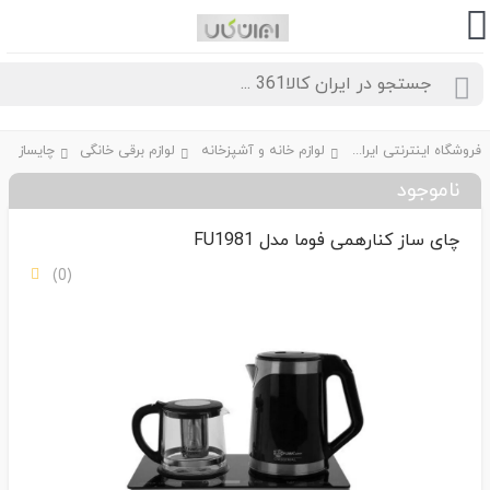
فروشگاه اینترنتی ایران کالا361
لوازم خانه و آشپزخانه
لوازم برقی خانگی
چایساز
ناموجود
چای ساز کنارهمی فوما مدل FU1981
(0)