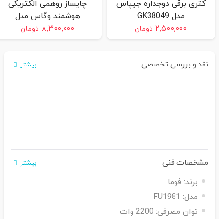
کتری برقی دوجداره جیپاس
چایساز روهمی الکتریکی
مدل GK38049
هوشمند وگاس مدل
vtm_1335
۸,۳۰۰,۰۰۰
۲,۵۰۰,۰۰۰
تومان
تومان
نقد و بررسی تخصصی
بیشتر
مشخصات فنی
بیشتر
برند:
فوما
مدل:
FU1981
توان مصرفی:
2200 وات