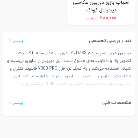
اسباب بازی دوربین عکاسی
دیجیتال کودک
۴۸۰,۰۰۰
تومان
نقد و بررسی تخصصی
بیشتر
دوربین مینی اسپید دام DZ33 یک دوربین مداربسته با کیفیت
تصویر بالا و با قابلیت‌های متنوع است. این دوربین از فناوری بی‌سیم و
شبکه استفاده می‌کند و به کمک نرم‌افزار V380 PRO قابلیت کنترل و
مشاهده‌ی تصاویر را از راه دور از طریق اینترنت را فراهم می‌کند. این
دوربین مداربسته بیسیم با سنسور تصویر 1080 پیکسلی و برد
فوق‌العاده بالا تصاویر واضح و کیفیت بالایی را به صورت زنده و در هر
شرایطی فراهم می‌کند. همچنین، با برخورداری از قابلیت پان و تیلت،
مشخصات فنی
بیشتر
این دوربین قابلیت چرخش 270 درجه افقی و 100 درجه عمودی را از
طریق نرم افزار دارد.