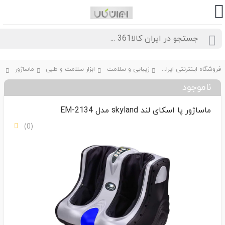
فروشگاه اینترنتی ایران کالا361
زیبایی و سلامت
ابزار سلامت و طبی
ماساژور
ناموجود
ماساژور پا اسکای لند skyland مدل EM-2134
(0)